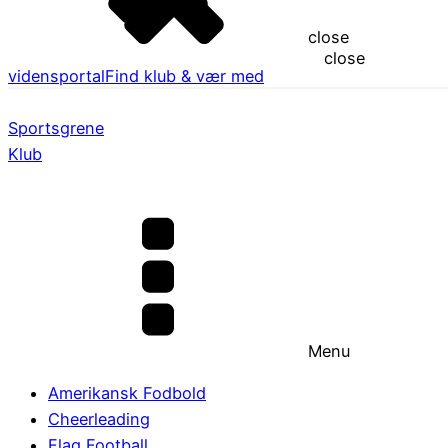
close
close
vidensportal
Find klub & vær med
Sportsgrene
Klub
Menu
Amerikansk Fodbold
Cheerleading
Flag Football