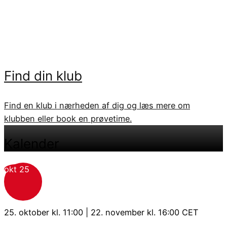
Hvad er flag football?
Læs mere om hvad flag football er, hvordan spillet
forløbet og meget mere.
Find din klub
Find en klub i nærheden af dig og læs mere om
klubben eller book en prøvetime.
Kalender
okt
25
25. oktober kl. 11:00
|
22. november kl. 16:00
CET