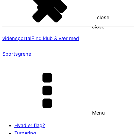
close
close
vidensportal
Find klub & vær med
Sportsgrene
Menu
Hvad er flag?
Turnering