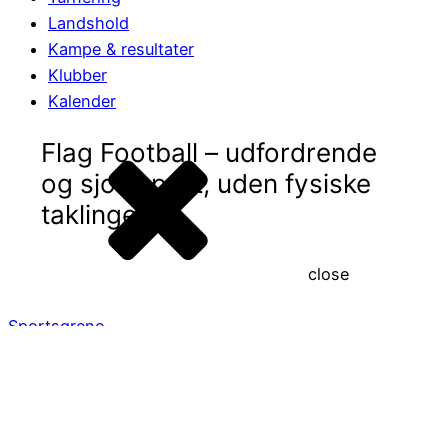
Landshold
Kampe & resultater
Klubber
Kalender
Flag Football – udfordrende
og sjov sport, uden fysiske
taklinger
close
Sportsgrene
Kalender
Bliv informeret om begivenheder i flag football.