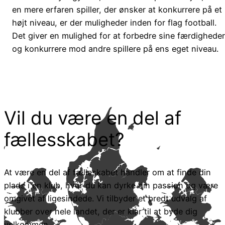
en mere erfaren spiller, der ønsker at konkurrere på et
højt niveau, er der muligheder inden for flag football.
Det giver en mulighed for at forbedre sine færdighede
og konkurrere mod andre spillere på ens eget niveau.
Vil du være en del af
fællesskabet?
At være en del af fælleskabet handler om at finde din
plads i en klub, hvor du kan dyrke din passion og være
omgivet af ligesindede. Vi tilbyder et bredt udvalg af
klubber over hele landet, der er klar til at byde dig
velkommen.