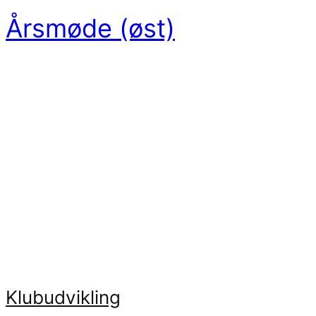
Årsmøde (øst)
Turneringsmaterialer
Find regler, turneringsinfo, ranglister, dispensationer
og øvrige materialer.
Nyheder
Læs de seneste nyheder og opdateringer om flag
football i Danmark.
Klubudvikling