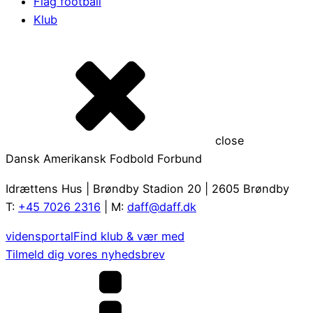
Flag football
Klub
close
Dansk Amerikansk Fodbold Forbund
Idrættens Hus | Brøndby Stadion 20 | 2605 Brøndby
T:
+45 7026 2316
| M:
daff@daff.dk
vidensportal
Find klub & vær med
Tilmeld dig vores nyhedsbrev