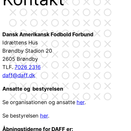
Dansk Amerikansk Fodbold Forbund
Idrættens Hus
Brøndby Stadion 20
2605 Brøndby
TLF.
7026 2316
daff@daff.dk
Ansatte og bestyrelsen
Se organisationen og ansatte
her
.
Se bestyrelsen
her
.
Åbningstiderne for DAFF er: