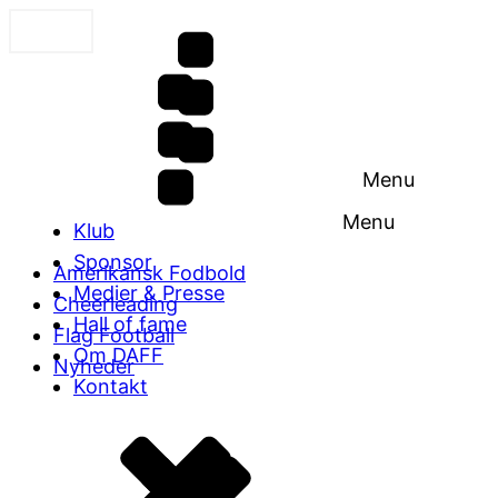
Menu
Menu
Klub
Sponsor
Amerikansk Fodbold
Medier & Presse
Cheerleading
Hall of fame
Flag Football
Om DAFF
Nyheder
Kontakt