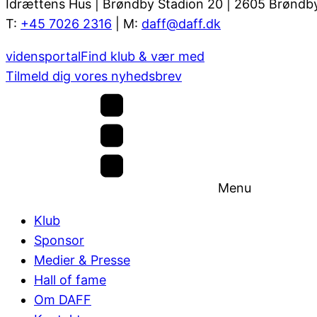
Idrættens Hus | Brøndby Stadion 20 | 2605 Brøndb
T:
+45 7026 2316
| M:
daff@daff.dk
vidensportal
Find klub & vær med
Tilmeld dig vores nyhedsbrev
Menu
Klub
Sponsor
Medier & Presse
Hall of fame
Om DAFF