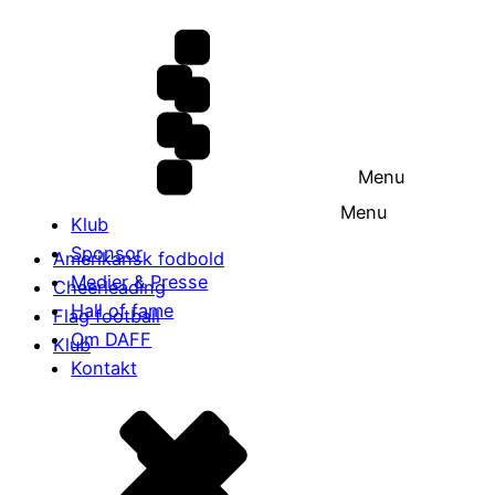
Menu
Menu
Klub
Sponsor
Amerikansk fodbold
Medier & Presse
Cheerleading
Hall of fame
Flag football
Om DAFF
Klub
Kontakt