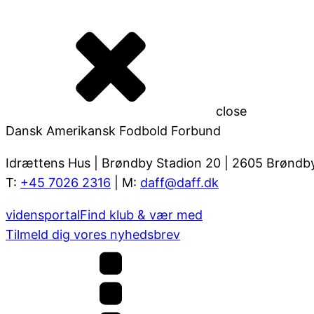
close
Dansk Amerikansk Fodbold Forbund
Idrættens Hus | Brøndby Stadion 20 | 2605 Brøndb
T:
+45 7026 2316
| M:
daff@daff.dk
vidensportal
Find klub & vær med
Tilmeld dig vores nyhedsbrev