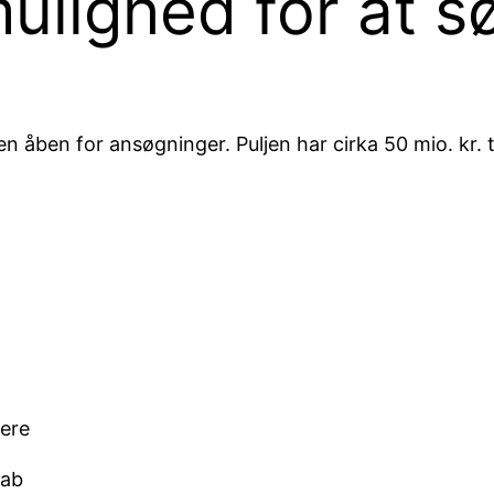
mulighed for at s
en åben for ansøgninger. Puljen har cirka 50 mio. kr. 
nere
kab