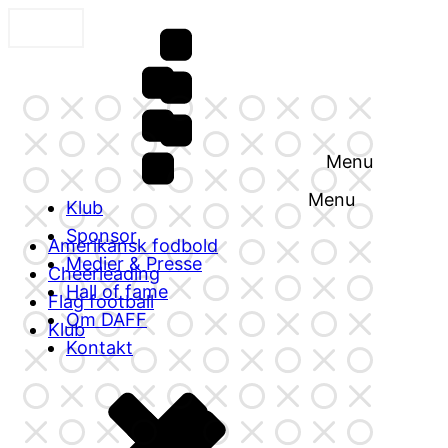
Menu
Menu
Klub
Sponsor
Amerikansk fodbold
Medier & Presse
Cheerleading
Hall of fame
Flag football
Om DAFF
Klub
Kontakt