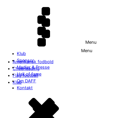
Menu
Menu
Klub
Sponsor
Amerikansk fodbold
Medier & Presse
Cheerleading
Hall of fame
Flag football
Om DAFF
Klub
Kontakt