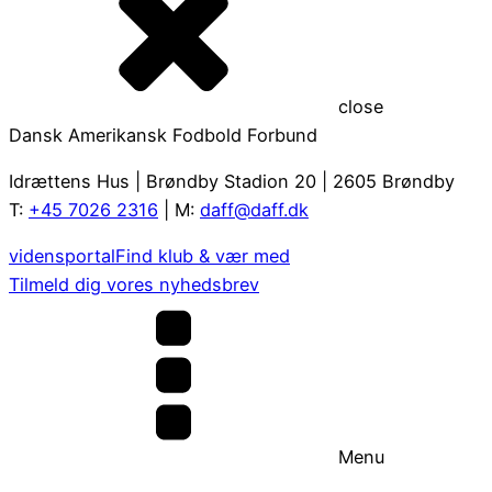
close
Dansk Amerikansk Fodbold Forbund
Idrættens Hus | Brøndby Stadion 20 | 2605 Brøndby
T:
+45 7026 2316
| M:
daff@daff.dk
vidensportal
Find klub & vær med
Tilmeld dig vores nyhedsbrev
Menu