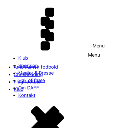
Menu
Menu
Klub
Sponsor
Amerikansk fodbold
Medier & Presse
Cheerleading
Hall of fame
Flag football
Om DAFF
Klub
Kontakt