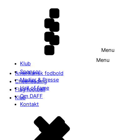
Menu
Menu
Klub
Sponsor
Amerikansk fodbold
Medier & Presse
Cheerleading
Hall of fame
Flag football
Om DAFF
Klub
Kontakt