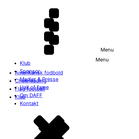
Menu
Menu
Klub
Sponsor
Amerikansk fodbold
Medier & Presse
Cheerleading
Hall of fame
Flag football
Om DAFF
Klub
Kontakt