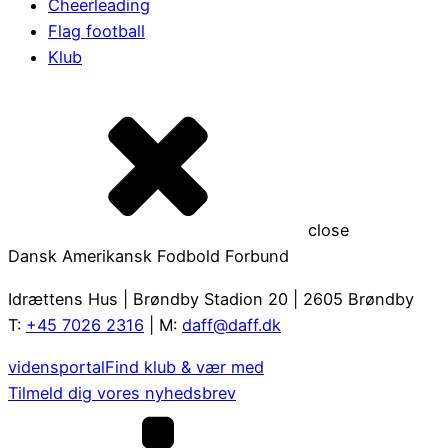
Cheerleading
Flag football
Klub
close
Dansk Amerikansk Fodbold Forbund
Idrættens Hus | Brøndby Stadion 20 | 2605 Brøndby
T:
+45 7026 2316
| M:
daff@daff.dk
vidensportal
Find klub & vær med
Tilmeld dig vores nyhedsbrev