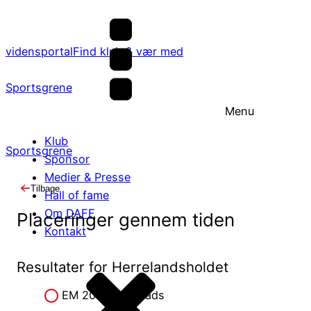
vidensportal
Find klub & vær med
Sportsgrene
Menu
Klub
Sportsgrene
Sponsor
Medier & Presse
Tilbage
Hall of fame
Om DAFF
Placeringer gennem tiden
Kontakt
Resultater for Herrelandsholdet
EM 2003 – 3. plads