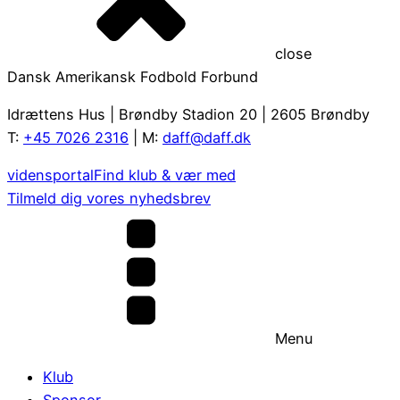
close
Dansk Amerikansk Fodbold Forbund
Idrættens Hus | Brøndby Stadion 20 | 2605 Brøndby
T:
+45 7026 2316
| M:
daff@daff.dk
vidensportal
Find klub & vær med
Tilmeld dig vores nyhedsbrev
Menu
Klub
Sponsor