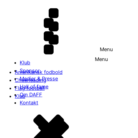
Menu
Menu
Klub
Sponsor
Amerikansk fodbold
Medier & Presse
Cheerleading
Hall of fame
Flag football
Om DAFF
Klub
Kontakt