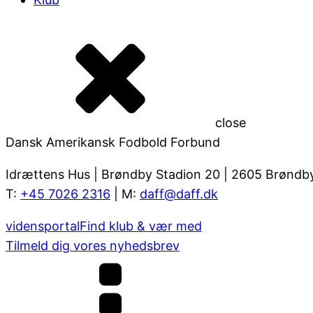
close
Dansk Amerikansk Fodbold Forbund
Idrættens Hus | Brøndby Stadion 20 | 2605 Brøndb
T:
+45 7026 2316
| M:
daff@daff.dk
vidensportal
Find klub & vær med
Tilmeld dig vores nyhedsbrev