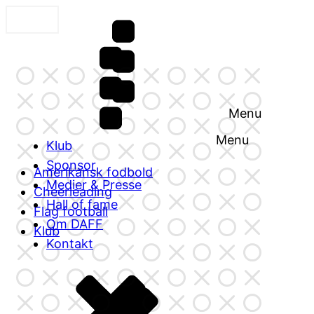
Menu
Menu
Klub
Sponsor
Amerikansk fodbold
Medier & Presse
Cheerleading
Hall of fame
Flag football
Om DAFF
Klub
Kontakt