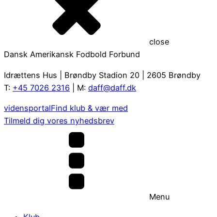
close
Dansk Amerikansk Fodbold Forbund
Idrættens Hus | Brøndby Stadion 20 | 2605 Brøndby
T:
+45 7026 2316
| M:
daff@daff.dk
vidensportal
Find klub & vær med
Tilmeld dig vores nyhedsbrev
Menu