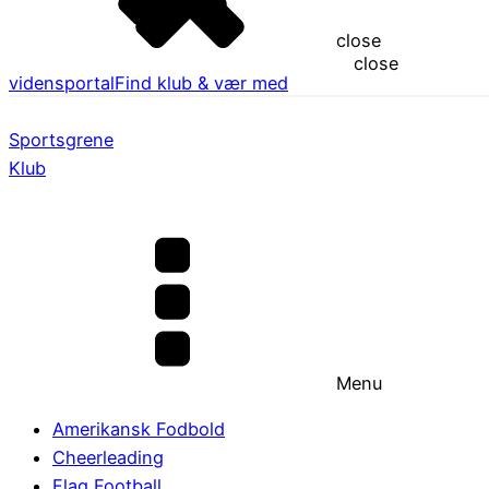
close
close
vidensportal
Find klub & vær med
Sportsgrene
Klub
Menu
Amerikansk Fodbold
Cheerleading
Flag Football