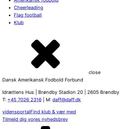
Amerikansk fodbold
Cheerleading
Flag football
Klub
close
Dansk Amerikansk Fodbold Forbund
Idrættens Hus | Brøndby Stadion 20 | 2605 Brøndby
T:
+45 7026 2316
| M:
daff@daff.dk
vidensportal
Find klub & vær med
Tilmeld dig vores nyhedsbrev