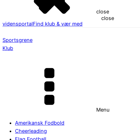
close
close
vidensportal
Find klub & vær med
Sportsgrene
Klub
Menu
Amerikansk Fodbold
Cheerleading
Flag Football