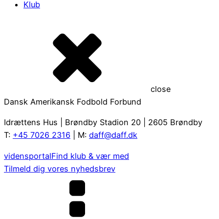
Klub
close
Dansk Amerikansk Fodbold Forbund
Idrættens Hus | Brøndby Stadion 20 | 2605 Brøndby
T:
+45 7026 2316
| M:
daff@daff.dk
vidensportal
Find klub & vær med
Tilmeld dig vores nyhedsbrev