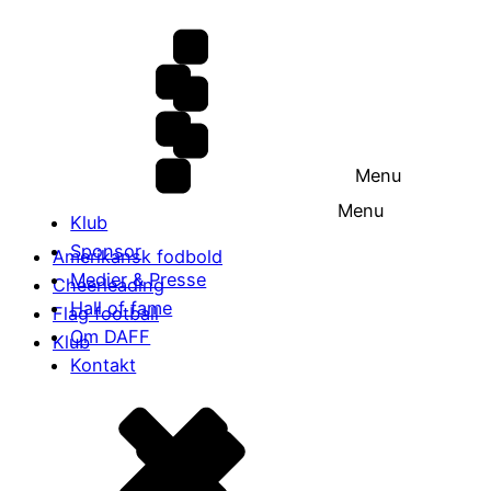
Menu
Menu
Klub
Sponsor
Amerikansk fodbold
Medier & Presse
Cheerleading
Hall of fame
Flag football
Om DAFF
Klub
Kontakt