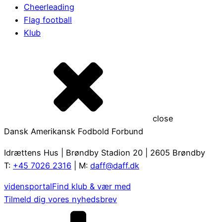
Cheerleading
Flag football
Klub
close
Dansk Amerikansk Fodbold Forbund
Idrættens Hus | Brøndby Stadion 20 | 2605 Brøndby
T:
+45 7026 2316
| M:
daff@daff.dk
vidensportal
Find klub & vær med
Tilmeld dig vores nyhedsbrev