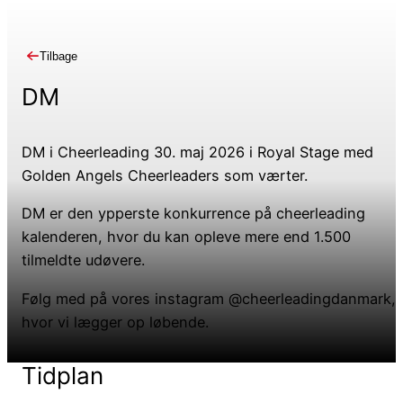
Tilbage
DM
DM i Cheerleading 30. maj 2026 i Royal Stage med
Golden Angels Cheerleaders som værter.
DM er den ypperste konkurrence på cheerleading
kalenderen, hvor du kan opleve mere end 1.500
tilmeldte udøvere.
Følg med på vores instagram @cheerleadingdanmark,
hvor vi lægger op løbende.
Tidplan