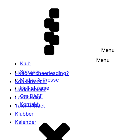
Menu
Menu
Klub
Sponsor
Hvad er cheerleading?
Medier & Presse
Konkurrencer
Hall of fame
Uddannelser
Om DAFF
Landshold
Kontakt
Talentholdet
Klubber
Kalender