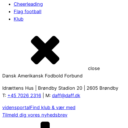
Cheerleading
Flag football
Klub
close
Dansk Amerikansk Fodbold Forbund
Idrættens Hus | Brøndby Stadion 20 | 2605 Brøndby
T:
+45 7026 2316
| M:
daff@daff.dk
vidensportal
Find klub & vær med
Tilmeld dig vores nyhedsbrev