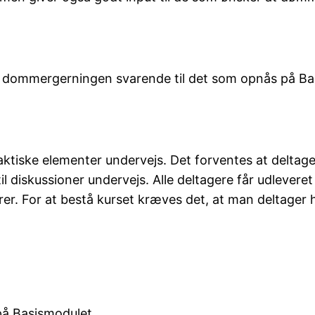
m dommergerningen svarende til det som opnås på Ba
tiske elementer undervejs. Det forventes at deltager
 til diskussioner undervejs. Alle deltagere får udlev
. For at bestå kurset kræves det, at man deltager h
å Basismodulet.