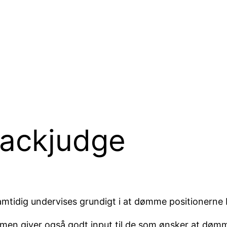
Backjudge
amtidig undervises grundigt i at dømme positionerne
 men giver også godt input til de som ønsker at døm