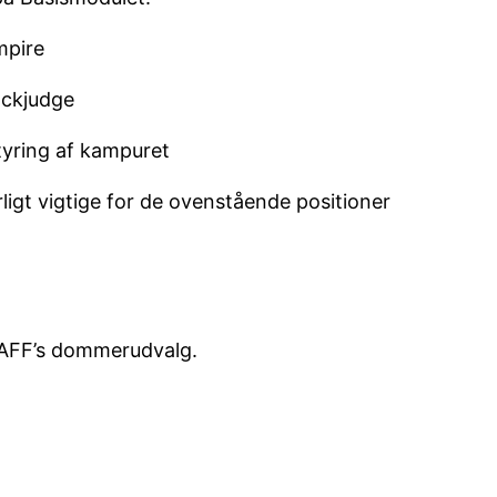
mpire
ackjudge
tyring af kampuret
igt vigtige for de ovenstående positioner
DAFF’s dommerudvalg.