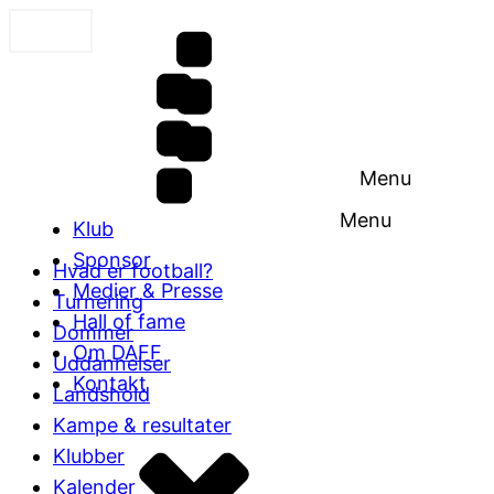
Menu
Menu
Klub
Sponsor
Hvad er football?
Medier & Presse
Turnering
Hall of fame
Dommer
Om DAFF
Uddannelser
Kontakt
Landshold
Kampe & resultater
Klubber
Kalender