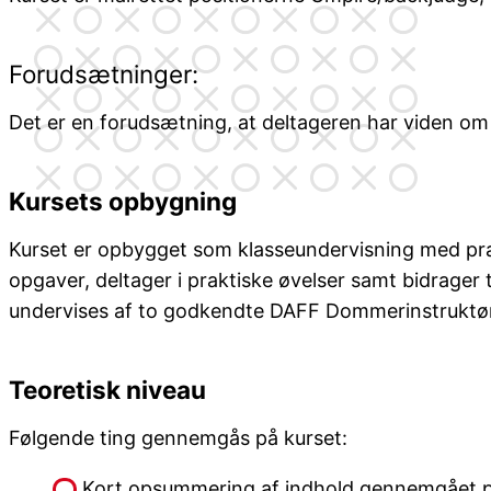
Forudsætninger:
Det er en forudsætning, at deltageren har viden o
Kursets opbygning
Kurset er opbygget som klasseundervisning med prak
opgaver, deltager i praktiske øvelser samt bidrager
undervises af to godkendte DAFF Dommerinstruktører
Teoretisk niveau
Følgende ting gennemgås på kurset:
Kort opsummering af indhold gennemgået p