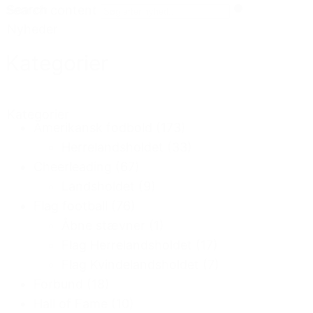
Search
Search content
Nyheder
Kategorier
Kategorier
Amerikansk fodbold
(173)
Herrelandsholdet
(33)
Cheerleading
(67)
Landsholdet
(9)
Flag football
(76)
Åbne stævner
(1)
Flag Herrelandsholdet
(17)
Flag Kvindelandsholdet
(7)
Forbund
(18)
Hall of Fame
(10)