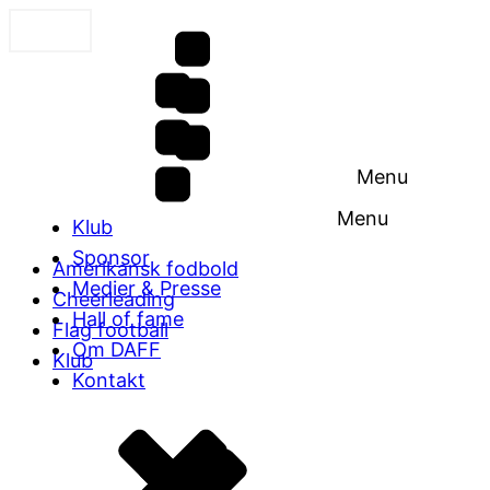
Menu
Menu
Klub
Sponsor
Amerikansk fodbold
Medier & Presse
Cheerleading
Hall of fame
Flag football
Om DAFF
Klub
Kontakt